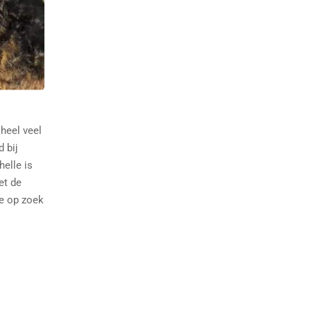
heel veel
d bij
elle is
et de
ie op zoek