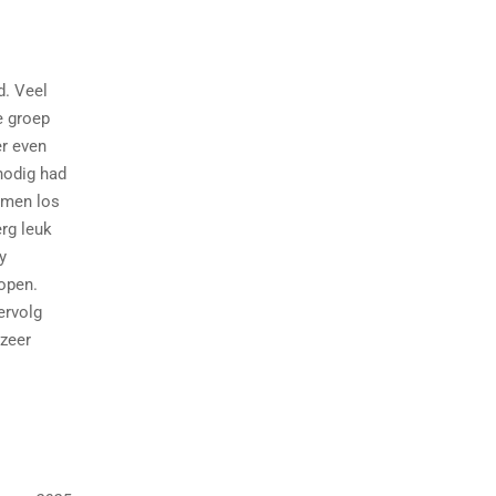
d. Veel
e groep
er even
nodig had
omen los
rg leuk
y
lopen.
ervolg
 zeer