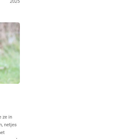
2025
 ze in
, netjes
het