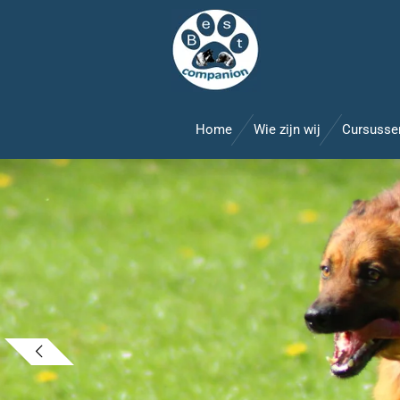
Ga
direct
naar
de
hoofdinhoud
Home
Wie zijn wij
Cursuss