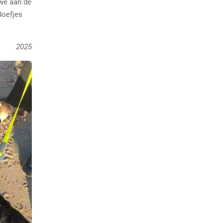
 we aan de
Boefjes
2025