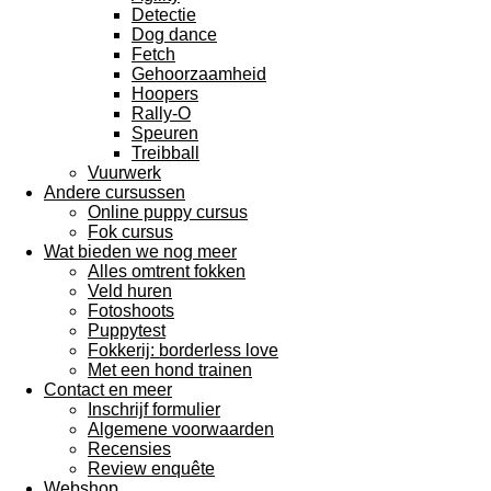
Detectie
Dog dance
Fetch
Gehoorzaamheid
Hoopers
Rally-O
Speuren
Treibball
Vuurwerk
Andere cursussen
Online puppy cursus
Fok cursus
Wat bieden we nog meer
Alles omtrent fokken
Veld huren
Fotoshoots
Puppytest
Fokkerij: borderless love
Met een hond trainen
Contact en meer
Inschrijf formulier
Algemene voorwaarden
Recensies
Review enquête
Webshop