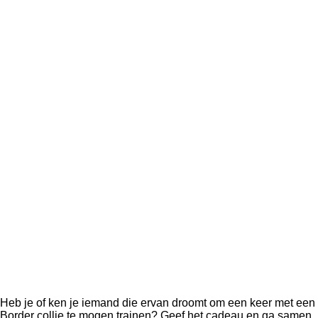
Heb je of ken je iemand die ervan droomt om een keer met een
Border collie te mogen trainen? Geef het cadeau en ga samen