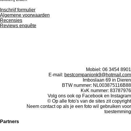
Inschrijf formulier
Algemene voorwaarden
Recensies
Reviews enquête
I
W
F
n
h
a
Mobiel: 06 3454 8901
s
a
c
E-mail:
bestcompanionk9@hotmail.com
t
t
e
Imboslaan 69 in Dieren
a
s
b
BTW nummer: NL003875116B88
g
A
o
KvK nummer: 83787976
r
p
o
Volg ons ook op Facebook en Instagram
a
p
k
© Op alle foto's van de sites zit copyright
m
Neem contact op als je een foto wil gebruiken voor
toestemming
Partners