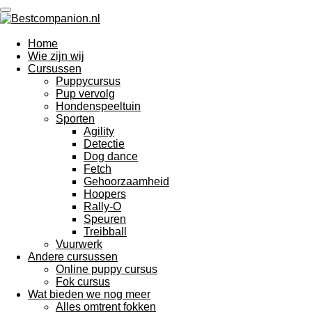
Ga
direct
naar
Home
de
Wie zijn wij
hoofdinhoud
Cursussen
Puppycursus
Pup vervolg
Hondenspeeltuin
Sporten
Agility
Detectie
Dog dance
Fetch
Gehoorzaamheid
Hoopers
Rally-O
Speuren
Treibball
Vuurwerk
Andere cursussen
Online puppy cursus
Fok cursus
Wat bieden we nog meer
Alles omtrent fokken