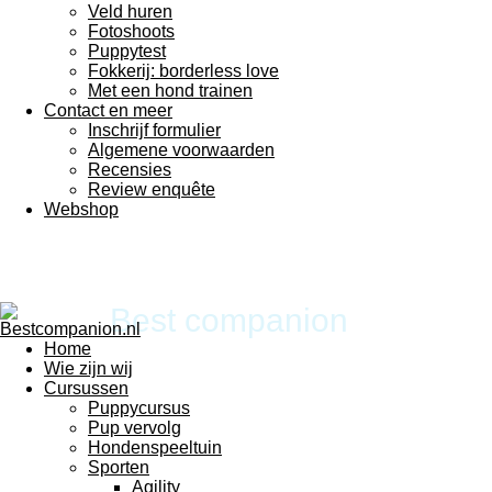
Veld huren
Fotoshoots
Puppytest
Fokkerij: borderless love
Met een hond trainen
Contact en meer
Inschrijf formulier
Algemene voorwaarden
Recensies
Review enquête
Webshop
Best companion
Home
Wie zijn wij
Cursussen
Puppycursus
Pup vervolg
Hondenspeeltuin
Sporten
Agility