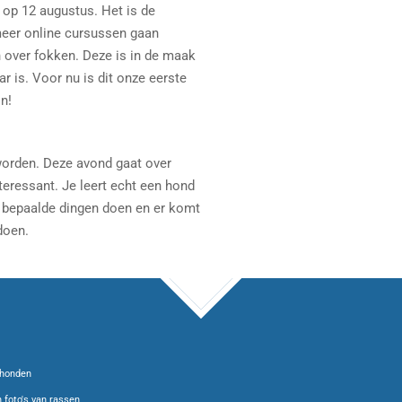
 op 12 augustus. Het is de
meer online cursussen gaan
over fokken. Deze is in de maak
r is. Voor nu is dit onze eerste
n!
worden. Deze avond gaat over
teressant. Je leert echt een hond
e bepaalde dingen doen en er komt
doen.
TOP
 honden
 foto's van rassen