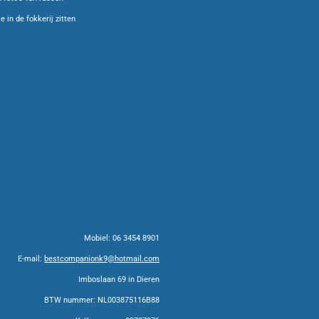
 in de fokkerij zitten
Mobiel: 06 3454 8901
E-mail:
bestcompanionk9@hotmail.com
Imboslaan 69 in Dieren
BTW nummer: NL003875116B88