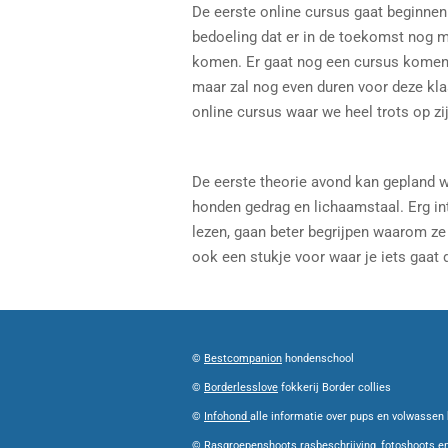
De eerste online cursus gaat beginnen
bedoeling dat er in de toekomst nog 
komen. Er gaat nog een cursus komen 
maar zal nog even duren voor deze klaa
online cursus waar we heel trots op zij
De eerste theorie avond kan gepland 
honden gedrag en lichaamstaal. Erg in
lezen, gaan beter begrijpen waarom z
ook een stukje voor waar je iets gaat 
©
Bestcompanion
hondenschool
©
Borderlesslove
fokkerij Border collies
©
Infohond
alle informatie over pups en volwassen
©
Rasgroepenshoots
rasbeschrijving, fotoshoots en