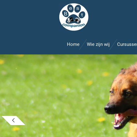
Ga
direct
naar
de
hoofdinhoud
Home
Wie zijn wij
Cursuss