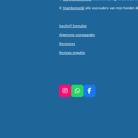
©
Stambomenbl
alle voorouders van mijn honden die
Inschrijf formulier
Algemene voorwaarden
Recensies
Reviews enquête
I
W
F
n
h
a
s
a
c
t
t
e
a
s
b
g
A
o
r
p
o
a
p
k
m