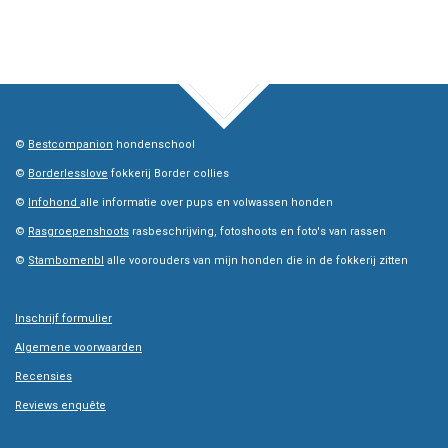
TOP
©
Bestcompanion
hondenschool
©
Borderlesslove
fokkerij Border collies
©
Infohond
alle informatie over pups en volwassen honden
©
Rasgroepenshoots
rasbeschrijving, fotoshoots en foto's van rassen
©
Stambomenbl
alle voorouders van mijn honden die in de fokkerij zitten
Inschrijf formulier
Algemene voorwaarden
Recensies
Reviews enquête