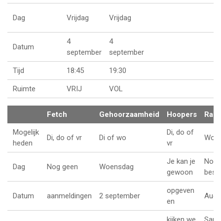
Dag
Vrijdag
Vrijdag
4
4
Datum
september
september
Tijd
18:45
19:30
Ruimte
VRIJ
VOL
Fetch
Gehoorzaamheid
Hoopers
Rall
Mogelijk
Di, do of
Di, do of vr
Di of wo
Wo o
heden
vr
Je kan je
Nog
Dag
Nog geen
Woensdag
gewoon
besp
opgeven
Datum
aanmeldingen
2 september
Augu
en
kijken we
Sam