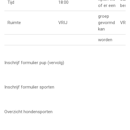
Tijd
18:00
of er een
besp
groep
Ruimte
VRIJ
gevormd
VRIJ
kan
worden
Inschrijf formulier pup (vervolg)
Inschrijf formulier sporten
Overzicht hondensporten