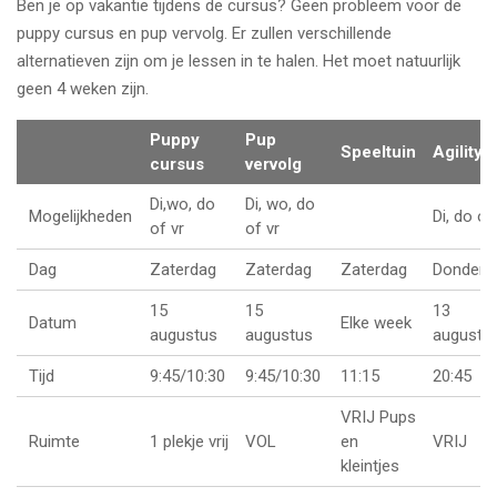
Ben je op vakantie tijdens de cursus? Geen probleem voor de
puppy cursus en pup vervolg. Er zullen verschillende
alternatieven zijn om je lessen in te halen. Het moet natuurlijk
geen 4 weken zijn.
Puppy
Pup
Speeltuin
Agility
cursus
vervolg
Di,wo, do
Di, wo, do
Mogelijkheden
Di, do of
of vr
of vr
Dag
Zaterdag
Zaterdag
Zaterdag
Donderd
15
15
13
Datum
Elke week
augustus
augustus
augustu
Tijd
9:45/10:30
9:45/10:30
11:15
20:45
VRIJ Pups
Ruimte
1 plekje vrij
VOL
en
VRIJ
kleintjes