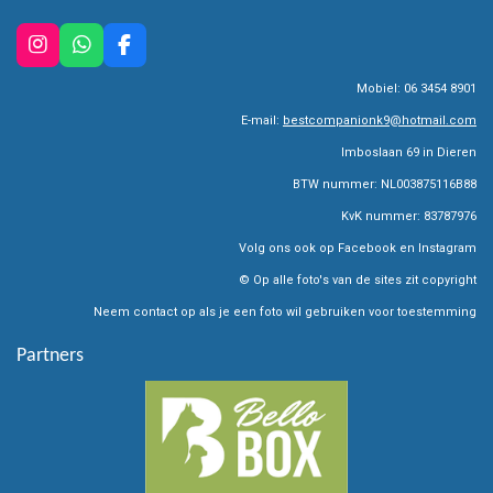
I
W
F
n
h
a
Mobiel: 06 3454 8901
s
a
c
t
t
e
E-mail:
bestcompanionk9@hotmail.com
a
s
b
g
A
o
Imboslaan 69 in Dieren
r
p
o
BTW nummer: NL003875116B88
a
p
k
m
KvK nummer: 83787976
Volg ons ook op Facebook en Instagram
© Op alle foto's van de sites zit copyright
Neem contact op als je een foto wil gebruiken voor toestemming
Partners