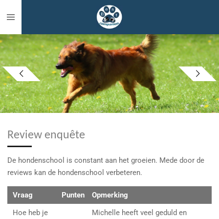
Ga
direct
naar
de
hoofdinhoud
Review enquête
De hondenschool is constant aan het groeien. Mede door de
reviews kan de hondenschool verbeteren.
Vraag
Punten
Opmerking
Hoe heb je
Michelle heeft veel geduld en