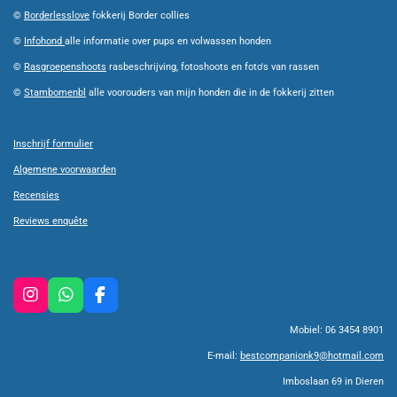
©
Borderlesslove
fokkerij Border collies
©
Infohond
alle informatie over pups en volwassen honden
©
Rasgroepenshoots
rasbeschrijving, fotoshoots en foto's van rassen
©
Stambomenbl
alle voorouders van mijn honden die in de fokkerij zitten
Inschrijf formulier
Algemene voorwaarden
Recensies
Reviews enquête
I
W
F
n
h
a
Mobiel: 06 3454 8901
s
a
c
t
t
e
E-mail:
bestcompanionk9@hotmail.com
a
s
b
g
A
o
Imboslaan 69 in Dieren