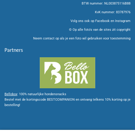
r
p
o
BTW nummer: NL003875116B88
a
p
k
m
KvK nummer: 83787976
Volg ons ook op Facebook en Instagram
© Op alle foto's van de sites zit copyright
Neem contact op als je een foto wil gebruiken voor toestemming
Partners
Bellobox
: 100% natuurlijke hondensnacks
Bestel met de kortingscode BESTCOMPANION en ontvang telkens 10% korting op je
bestelling!