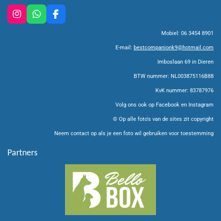
I
W
F
n
h
a
Mobiel: 06 3454 8901
s
a
c
t
t
e
E-mail:
bestcompanionk9@hotmail.com
a
s
b
g
A
o
Imboslaan 69 in Dieren
r
p
o
BTW nummer: NL003875116B88
a
p
k
m
KvK nummer: 83787976
Volg ons ook op Facebook en Instagram
© Op alle foto's van de sites zit copyright
Neem contact op als je een foto wil gebruiken voor toestemming
Partners