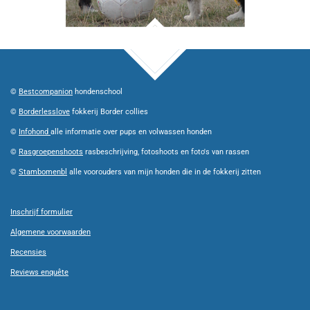
TOP
©
Bestcompanion
hondenschool
©
Borderlesslove
fokkerij Border collies
©
Infohond
alle informatie over pups en volwassen honden
©
Rasgroepenshoots
rasbeschrijving, fotoshoots en foto's van rassen
©
Stambomenbl
alle voorouders van mijn honden die in de fokkerij zitten
Inschrijf formulier
Algemene voorwaarden
Recensies
Reviews enquête