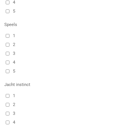
4
5
Speels
1
2
3
4
5
Jacht instinct
1
2
3
4