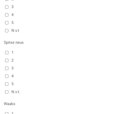
3
4
5
N.v.t
Spitse neus
1
2
3
4
5
N.v.t.
Waaks
1