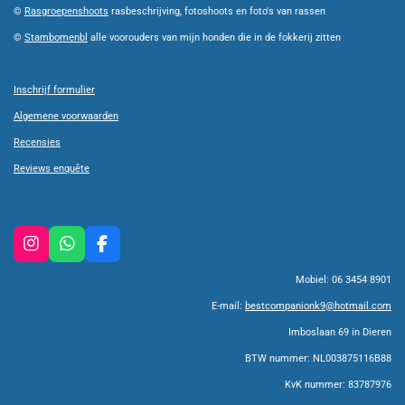
©
Rasgroepenshoots
rasbeschrijving, fotoshoots en foto's van rassen
©
Stambomenbl
alle voorouders van mijn honden die in de fokkerij zitten
Inschrijf formulier
Algemene voorwaarden
Recensies
Reviews enquête
I
W
F
n
h
a
Mobiel: 06 3454 8901
s
a
c
t
t
e
E-mail:
bestcompanionk9@hotmail.com
a
s
b
g
A
o
Imboslaan 69 in Dieren
r
p
o
BTW nummer: NL003875116B88
a
p
k
m
KvK nummer: 83787976