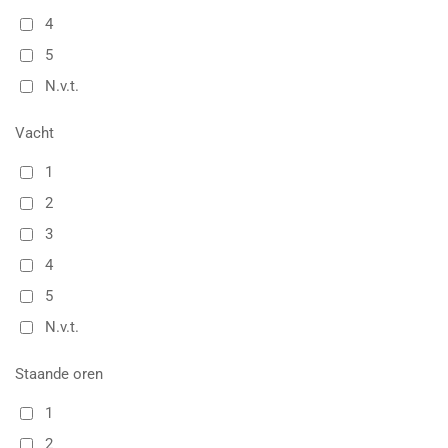
4
5
N.v.t.
Vacht
1
2
3
4
5
N.v.t.
Staande oren
1
2