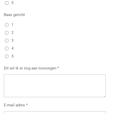
5
Baas gericht
1
2
3
4
5
Dit wil ik er nog aan toevoegen *
E-mail adres *