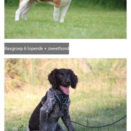
Rasgroep 6 l
opende + zweethond