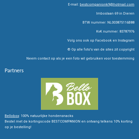
t
t
e
E-mail:
bestcompanionk9@hotmail.com
a
s
b
g
A
o
Imboslaan 69 in Dieren
r
p
o
BTW nummer: NL003875116B88
a
p
k
m
KvK nummer: 83787976
Volg ons ook op Facebook en Instagram
© Op alle foto's van de sites zit copyright
Neem contact op als je een foto wil gebruiken voor toestemming
Partners
Bellobox
: 100% natuurlijke hondensnacks
Bestel met de kortingscode BESTCOMPANION en ontvang telkens 10% korting
op je bestelling!