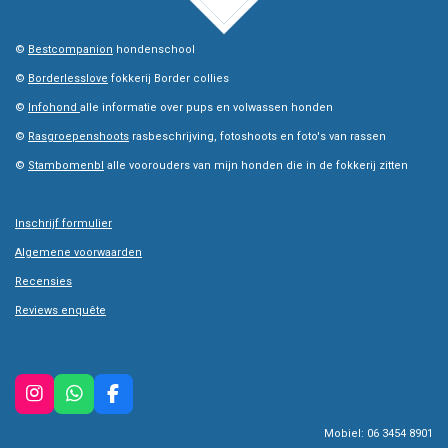
©
Bestcompanion
hondenschool
©
Borderlesslove
fokkerij Border collies
©
Infohond
alle informatie over pups en volwassen honden
©
Rasgroepenshoots
rasbeschrijving, fotoshoots en foto's van rassen
©
Stambomenbl
alle voorouders van mijn honden die in de fokkerij zitten
Inschrijf formulier
Algemene voorwaarden
Recensies
Reviews enquête
I
W
F
n
h
a
Mobiel: 06 3454 8901
s
a
c