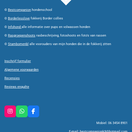
©
Bestcompanion
hondenschool
©
Borderlesslove
fokkerij Border collies
©
Infohond
alle informatie over pups en volwassen honden
©
Rasgroepenshoots
rasbeschrijving, fotoshoots en foto's van rassen
©
Stambomenbl
alle voorouders van mijn honden die in de fokkerij zitten
Inschrijf formulier
Algemene voorwaarden
Recensies
Reviews enquête
I
W
F
n
h
a
Mobiel: 06 3454 8901
s
a
c
t
t
e
E-mail:
bestcompanionk9@hotmail.com