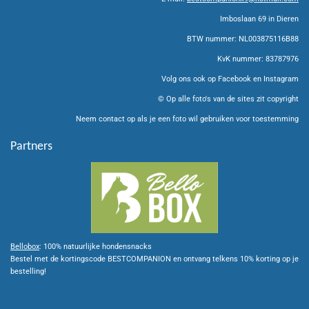
a
s
b
g
A
o
Imboslaan 69 in Dieren
r
p
o
BTW nummer: NL003875116B88
a
p
k
m
KvK nummer: 83787976
Volg ons ook op Facebook en Instagram
© Op alle foto's van de sites zit copyright
Neem contact op als je een foto wil gebruiken voor toestemming
Partners
Bellobox
: 100% natuurlijke hondensnacks
Bestel met de kortingscode BESTCOMPANION en ontvang telkens 10% korting op je
bestelling!