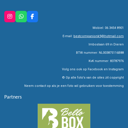
I
W
F
n
h
a
Mobiel: 06 3454 8901
s
a
c
t
t
e
E-mail:
bestcompanionk9@hotmail.com
a
s
b
g
A
o
Imboslaan 69 in Dieren
r
p
o
BTW nummer: NL003875116B88
a
p
k
m
KvK nummer: 83787976
Volg ons ook op Facebook en Instagram
© Op alle foto's van de sites zit copyright
Neem contact op als je een foto wil gebruiken voor toestemming
Partners