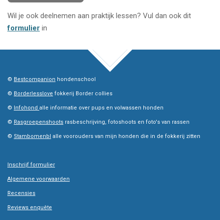
Wil je ook deelnemen aan praktijk lessen? Vul dan ook dit
formulier
in
TOP
©
Bestcompanion
hondenschool
©
Borderlesslove
fokkerij Border collies
©
Infohond
alle informatie over pups en volwassen honden
©
Rasgroepenshoots
rasbeschrijving, fotoshoots en foto's van rassen
©
Stambomenbl
alle voorouders van mijn honden die in de fokkerij zitten
Inschrijf formulier
Algemene voorwaarden
Recensies
Reviews enquête