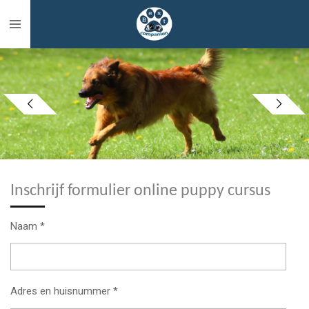
Ga
direct
naar
de
hoofdinhoud
Inschrijf formulier online puppy cursus
Naam *
Adres en huisnummer *