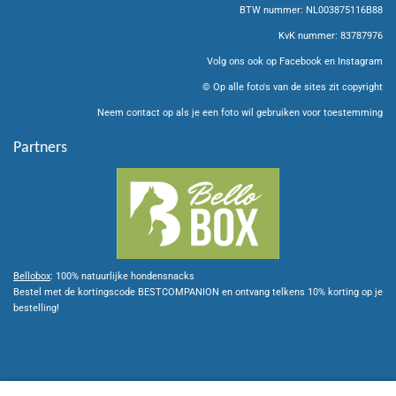
r
p
o
BTW nummer: NL003875116B88
a
p
k
m
KvK nummer: 83787976
Volg ons ook op Facebook en Instagram
© Op alle foto's van de sites zit copyright
Neem contact op als je een foto wil gebruiken voor toestemming
Partners
Bellobox
: 100% natuurlijke hondensnacks
Bestel met de kortingscode BESTCOMPANION en ontvang telkens 10% korting op je
bestelling!