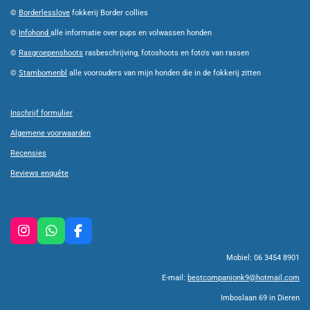
©
Borderlesslove
fokkerij Border collies
©
Infohond
alle informatie over pups en volwassen honden
©
Rasgroepenshoots
rasbeschrijving, fotoshoots en foto's van rassen
©
Stambomenbl
alle voorouders van mijn honden die in de fokkerij zitten
Inschrijf formulier
Algemene voorwaarden
Recensies
Reviews enquête
I
W
F
n
h
a
Mobiel: 06 3454 8901
s
a
c
t
t
e
E-mail:
bestcompanionk9@hotmail.com
a
s
b
g
A
o
Imboslaan 69 in Dieren