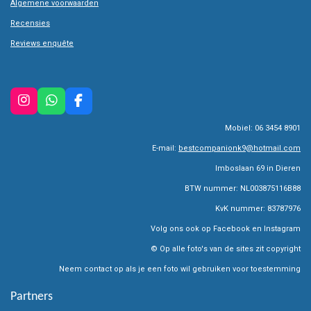
Algemene voorwaarden
Recensies
Reviews enquête
I
W
F
n
h
a
Mobiel: 06 3454 8901
s
a
c
t
t
e
E-mail:
bestcompanionk9@hotmail.com
a
s
b
g
A
o
Imboslaan 69 in Dieren
r
p
o
BTW nummer: NL003875116B88
a
p
k
m
KvK nummer: 83787976
Volg ons ook op Facebook en Instagram
© Op alle foto's van de sites zit copyright
Neem contact op als je een foto wil gebruiken voor toestemming
Partners