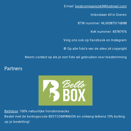
t
t
e
E-mail:
bestcompanionk9@hotmail.com
a
s
b
g
A
o
Imboslaan 69 in Dieren
r
p
o
BTW nummer: NL003875116B88
a
p
k
m
KvK nummer: 83787976
Volg ons ook op Facebook en Instagram
© Op alle foto's van de sites zit copyright
Neem contact op als je een foto wil gebruiken voor toestemming
Partners
Bellobox
: 100% natuurlijke hondensnacks
Bestel met de kortingscode BESTCOMPANION en ontvang telkens 10% korting
op je bestelling!