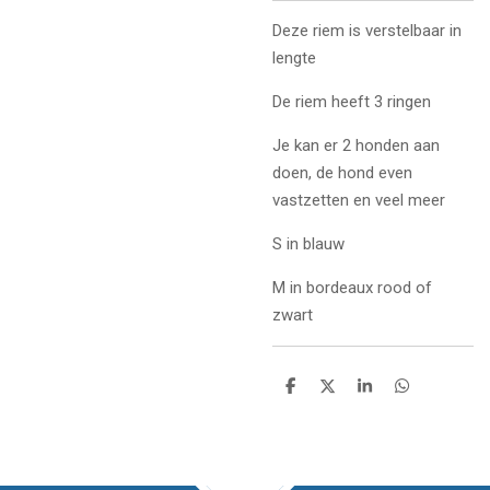
Deze riem is verstelbaar in
lengte
De riem heeft 3 ringen
Je kan er 2 honden aan
doen, de hond even
vastzetten en veel meer
S in blauw
M in bordeaux rood of
zwart
D
D
S
D
e
e
h
e
l
e
a
l
e
l
r
e
n
e
n
TOP