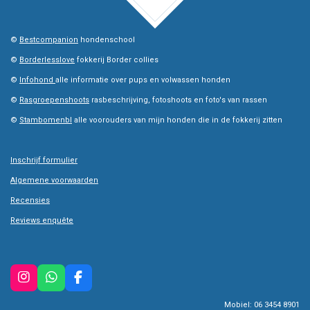
©
Bestcompanion
hondenschool
©
Borderlesslove
fokkerij Border collies
©
Infohond
alle informatie over pups en volwassen honden
©
Rasgroepenshoots
rasbeschrijving, fotoshoots en foto's van rassen
©
Stambomenbl
alle voorouders van mijn honden die in de fokkerij zitten
Inschrijf formulier
Algemene voorwaarden
Recensies
Reviews enquête
I
W
F
n
h
a
Mobiel: 06 3454 8901
s
a
c