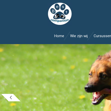
Ga
direct
naar
de
hoofdinhoud
Home
Wie zijn wij
Cursusse