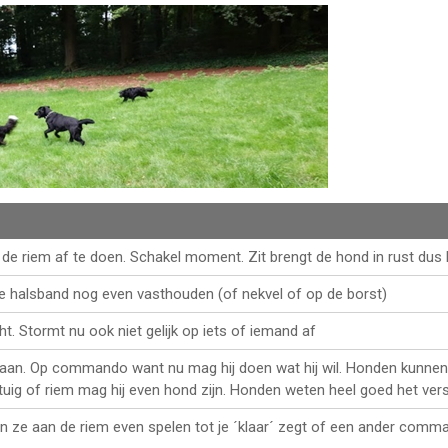
m de riem af te doen. Schakel moment. Zit brengt de hond in rust du
 de halsband nog even vasthouden (of nekvel of op de borst)
ht. Stormt nu ook niet gelijk op iets of iemand af
j gaan. Op commando want nu mag hij doen wat hij wil. Honden kunnen
uig of riem mag hij even hond zijn. Honden weten heel goed het versc
 ze aan de riem even spelen tot je ´klaar´ zegt of een ander command