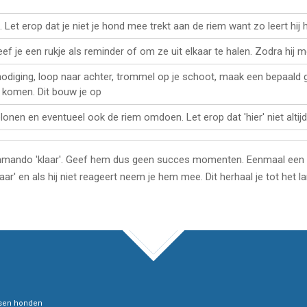
et erop dat je niet je hond mee trekt aan de riem want zo leert hij 
eef je een rukje als reminder of om ze uit elkaar te halen. Zodra hij 
nodiging, loop naar achter, trommel op je schoot, maak een bepaald 
ij komen. Dit bouw je op
lonen en eventueel ook de riem omdoen. Let erop dat 'hier' niet alti
mando 'klaar'. Geef hem dus geen succes momenten. Eenmaal een 
aar' en als hij niet reageert neem je hem mee. Dit herhaal je tot het 
TOP
assen honden