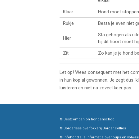
elkaar
Klaar
Hond moet stoppen. L
Rukje
Besta je even niet g
Sta gebogen als uit
Hier
hij dit hoort moet h
Zit
Zo kan je je hond be
Let op! Wees consequent met het com
in hun kop al gewonnen. Je zegt dus 'kl
luisteren en niet na zoveel keer pas.
©
Bestcompanion
hondenschool
©
Borderlesslove
fokkerij Border collies
©
Infohond
alle informatie over pups en volw