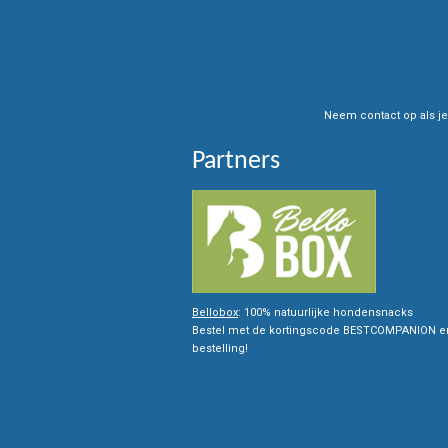
a
p
k
m
Neem contact op als je
Partners
Bellobox
: 100% natuurlijke hondensnacks
Bestel met de kortingscode BESTCOMPANION en 
bestelling!