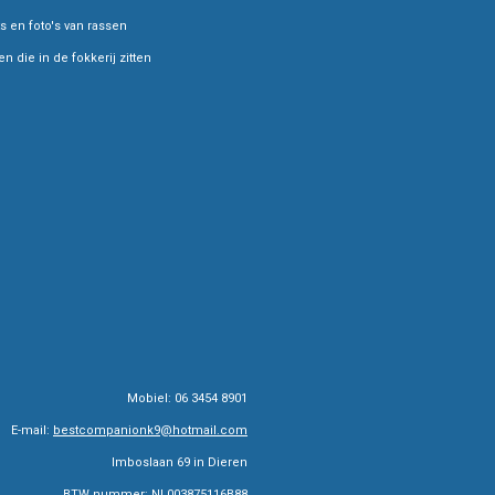
s en foto's van rassen
 die in de fokkerij zitten
Mobiel: 06 3454 8901
E-mail:
bestcompanionk9@hotmail.com
Imboslaan 69 in Dieren
BTW nummer: NL003875116B88