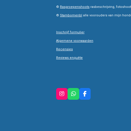
©
Rasgroepenshoots
rasbeschrijving, fotoshoot
©
Stambomenbl
alle voorouders van mijn honden
Inschrijf formulier
Algemene voorwaarden
Recensies
Reviews enquête
I
W
F
n
h
a
s
a
c
t
t
e
a
s
b
g
A
o
r
p
o