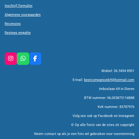
Inschrijf formulier
Algemene voorwaarden
Recensies
Reviews enquête
I
W
F
n
h
a
Mobiel: 06 3454 8901
s
a
c
t
t
e
E-mail:
bestcompanionk9@hotmail.com
a
s
b
g
A
o
Imboslaan 69 in Dieren
r
p
o
BTW nummer: NL003875116B88
a
p
k
m
KvK nummer: 83787976
Volg ons ook op Facebook en Instagram
© Op alle foto's van de sites zit copyright
Neem contact op als je een foto wil gebruiken voor toestemming