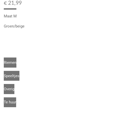
€ 21,99
Maat M
Groen/beige
Riemen
Speeltjes
Overig
Te huur