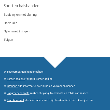
Soorten halsbanden
Basis nylon met sluiting
Halve slip
Nylon met 2 ringen
Tuigen
TOP
©
Bestcompanion
hondenschool
©
Borderlesslove
fokkerij Border collies
©
Infohond
alle informatie over pups en volwassen honden
©
Rasgroepenshoots
rasbeschrijving, fotoshoots en foto's van rassen
©
Stambomenbl
alle voorouders van mijn honden die in de fokkerij zitten