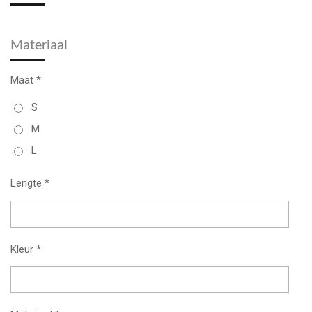
Materiaal
Maat *
S
M
L
Lengte *
Kleur *