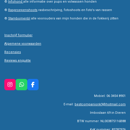
©
Infohond
alle informatie over pups en volwassen honden
©
Rasgroepenshoots
rasbeschrijving, fotoshoots en foto's van rassen
©
Stambomenbl
alle voorouders van mijn honden die in de fokkerij zitten
Inschrijf formulier
Algemene voorwaarden
Recensies
Reviews enquête
I
W
F
n
h
a
Mobiel: 06 3454 8901
s
a
c
t
t
e
E-mail:
bestcompanionk9@hotmail.com
a
s
b
g
A
o
Imboslaan 69 in Dieren
r
p
o
BTW nummer: NL003875116B88
a
p
k
m
KvK nummer: 83787976