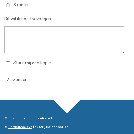
3 meter
Dit wil ik nog toevoegen
Stuur mij een kopie
Verzenden
TOP
©
Bestcompanion
hondenschool
©
Borderlesslove
fokkerij Border collies