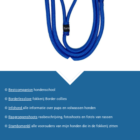
TOP
©
Bestcompanion
hondenschool
©
Borderlesslove
fokkerij Border collies
©
Infohond
alle informatie over pups en volwassen honden
©
Rasgroepenshoots
rasbeschrijving, fotoshoots en foto's van rassen
©
Stambomenbl
alle voorouders van mijn honden die in de fokkerij zitten