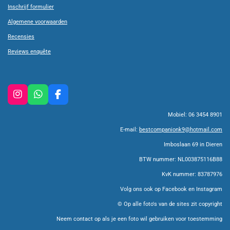
Inschrijf formulier
Algemene voorwaarden
Recensies
Reviews enquête
I
W
F
n
h
a
Mobiel: 06 3454 8901
s
a
c
t
t
e
E-mail:
bestcompanionk9@hotmail.com
a
s
b
g
A
o
Imboslaan 69 in Dieren
r
p
o
BTW nummer: NL003875116B88
a
p
k
m
KvK nummer: 83787976
Volg ons ook op Facebook en Instagram
© Op alle foto's van de sites zit copyright
Neem contact op als je een foto wil gebruiken voor toestemming