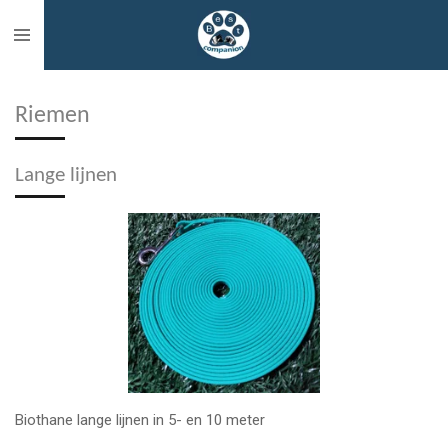
Ga
direct
naar
de
Riemen
hoofdinhoud
Lange lijnen
Biothane lange lijnen in 5- en 10 meter